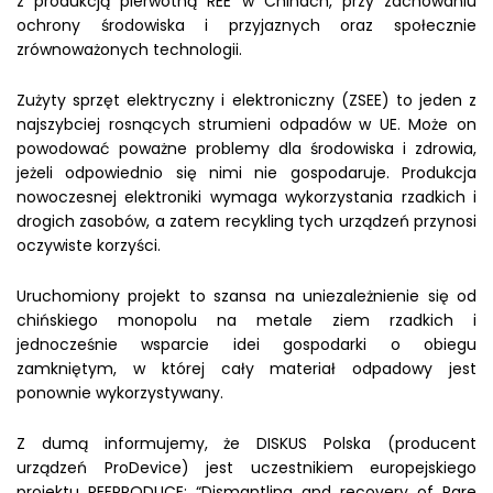
z produkcją pierwotną REE w Chinach, przy zachowaniu
ochrony środowiska i przyjaznych oraz społecznie
zrównoważonych technologii.
Zużyty sprzęt elektryczny i elektroniczny (ZSEE) to jeden z
najszybciej rosnących strumieni odpadów w UE. Może on
powodować poważne problemy dla środowiska i zdrowia,
jeżeli odpowiednio się nimi nie gospodaruje. Produkcja
nowoczesnej elektroniki wymaga wykorzystania rzadkich i
drogich zasobów, a zatem recykling tych urządzeń przynosi
oczywiste korzyści.
Uruchomiony projekt to szansa na uniezależnienie się od
chińskiego monopolu na metale ziem rzadkich i
jednocześnie wsparcie idei gospodarki o obiegu
zamkniętym, w której cały materiał odpadowy jest
ponownie wykorzystywany.
Z dumą informujemy, że DISKUS Polska (producent
urządzeń ProDevice) jest uczestnikiem europejskiego
projektu REEPRODUCE: “Dismantling and recovery of Rare