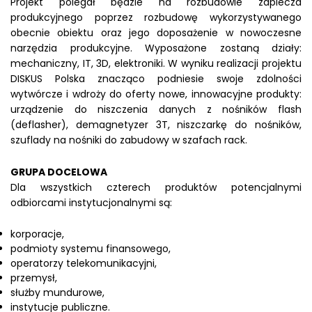
Projekt polegał będzie na rozbudowie zaplecza
produkcyjnego poprzez rozbudowę wykorzystywanego
obecnie obiektu oraz jego doposażenie w nowoczesne
narzędzia produkcyjne. Wyposażone zostaną działy:
mechaniczny, IT, 3D, elektroniki. W wyniku realizacji projektu
DISKUS Polska znacząco podniesie swoje zdolności
wytwórcze i wdroży do oferty nowe, innowacyjne produkty:
urządzenie do niszczenia danych z nośników flash
(deflasher), demagnetyzer 3T, niszczarkę do nośników,
szuflady na nośniki do zabudowy w szafach rack.
GRUPA DOCELOWA
Dla wszystkich czterech produktów potencjalnymi
odbiorcami instytucjonalnymi są:
korporacje,
podmioty systemu finansowego,
operatorzy telekomunikacyjni,
przemysł,
służby mundurowe,
instytucje publiczne.