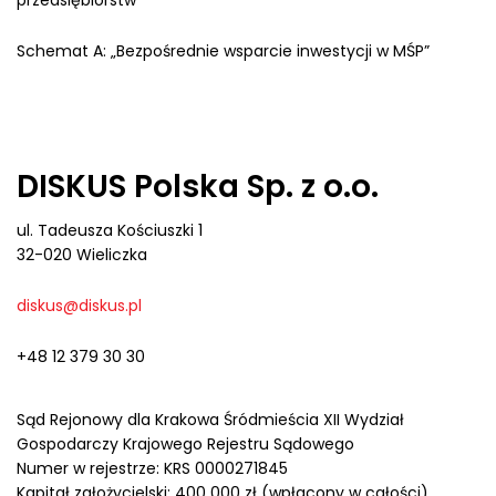
Schemat A: „Bezpośrednie wsparcie inwestycji w MŚP”
DISKUS Polska Sp. z o.o.
ul. Tadeusza Kościuszki 1
32-020 Wieliczka
diskus@diskus.pl
+48 12 379 30 30
Sąd Rejonowy dla Krakowa Śródmieścia XII Wydział
Gospodarczy Krajowego Rejestru Sądowego
Numer w rejestrze: KRS 0000271845
Kapitał założycielski: 400 000 zł (wpłacony w całości)