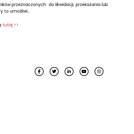
ików przeznaczonych do likwidacji, przekazania lub
ry to umożliwi…
ię
tutaj >>