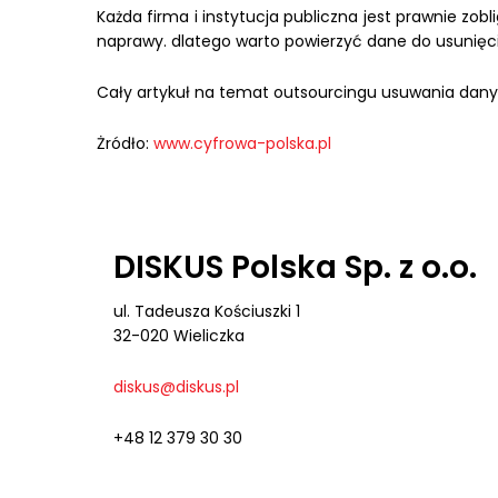
Każda firma i instytucja publiczna jest prawnie z
naprawy. dlatego warto powierzyć dane do usunięcia
Cały artykuł na temat outsourcingu usuwania dany
Żródło:
www.cyfrowa-polska.pl
DISKUS Polska Sp. z o.o.
ul. Tadeusza Kościuszki 1
32-020 Wieliczka
diskus@diskus.pl
+48 12 379 30 30