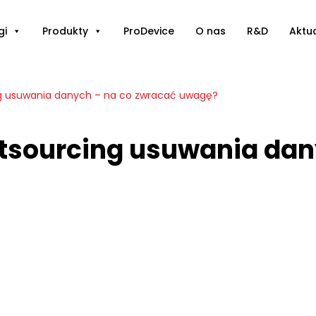
gi
Produkty
ProDevice
O nas
R&D
Aktu
ng usuwania danych – na co zwracać uwagę?
tsourcing usuwania dan