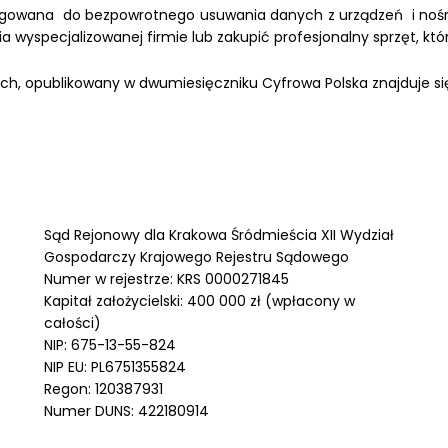
obligowana do bezpowrotnego usuwania danych z urządzeń i nośn
 wyspecjalizowanej firmie lub zakupić profesjonalny sprzęt, któ
ch, opublikowany w dwumiesięczniku Cyfrowa Polska znajduje s
Sąd Rejonowy dla Krakowa Śródmieścia XII Wydział
Gospodarczy Krajowego Rejestru Sądowego
Numer w rejestrze: KRS 0000271845
Kapitał założycielski: 400 000 zł (wpłacony w
całości)
NIP: 675-13-55-824
NIP EU: PL6751355824
Regon: 120387931
Numer DUNS: 422180914