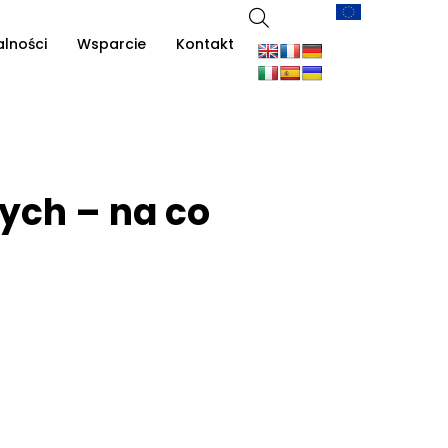
alności
Wsparcie
Kontakt
ych – na co