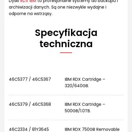
Dyski
RDX IBM
to profesjonalne systemy do backupu i
archiwizacji danych. Są one niezwykle wydajne i
odporne na wstrząsy.
Specyfikacja
techniczna
46C5377 / 46C5367
IBM RDX Cartridge –
320/640GB.
46C5379 / 46C5368
IBM RDX Cartridge –
500GB/1.0TB.
46C2334 / 81Y3645
IBM RDX 750GB Removable