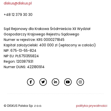
diskus@diskus.pl
+48 12 379 30 30
Sąd Rejonowy dla Krakowa Śródmieścia XII Wydział
Gospodarczy Krajowego Rejestru Sądowego
Numer w rejestrze: KRS 0000271845
Kapitał założycielski: 400 000 zł (wpłacony w całości)
NIP: 675-13-55-824
NIP EU: PL6751355824
Regon: 120387931
Numer DUNS: 422180914
© DISKUS Polska Sp. z o.o.
polityka prywatności