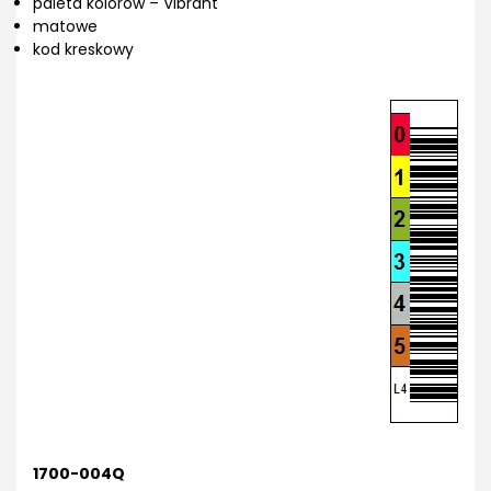
paleta kolorów – Vibrant
matowe
kod kreskowy
1700-004Q