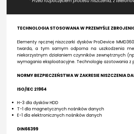
* Przed rozpoczęciem procesu niszczenia, z telefon
TECHNOLOGIA STOSOWANA W PRZEMYŚLE ZBROJEN
Elementy ręcznej niszczarki dysków ProDevice MMD360 
twarda, a tym samym odporna na uszkodzenia mecha
niekorzystnym działaniem czynników zewnętrznych (np. w
wymagania eksploatacyjne. Technologię azotowania z po
NORMY BEZPIECZEŃSTWA W ZAKRESIE NISZCZENIA D
ISO/IEC 21964
H-3 dla dysków HDD
T-1 dla magnetycznych nośników danych
E-1 dla elektronicznych nośników danych
DIN66399