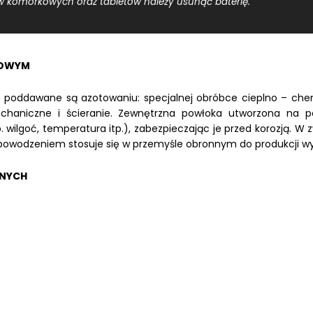
ów komórkowych oraz tabletów należy usunąć baterię.
IOWYM
poddawane są azotowaniu: specjalnej obróbce cieplno – chemi
niczne i ścieranie. Zewnętrzna powłoka utworzona na powi
ilgoć, temperatura itp.), zabezpieczając je przed korozją. W zw
wodzeniem stosuje się w przemyśle obronnym do produkcji wyso
ANYCH