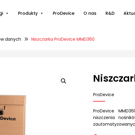
gi
Produkty
ProDevice
O nas
R&D
Aktu
ków danych
Niszczarka ProDevice MMD360
Niszcza
ProDevice
ProDevice MMD360
niszczenia nośni
zautomatyzowanych