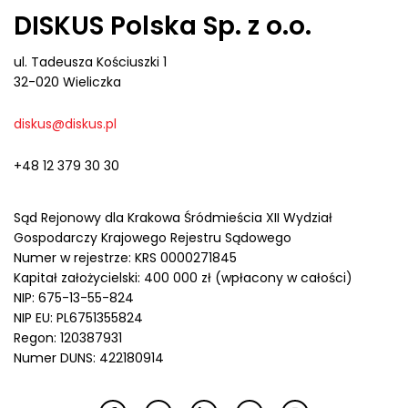
DISKUS Polska Sp. z o.o.
ul. Tadeusza Kościuszki 1
32-020 Wieliczka
diskus@diskus.pl
+48 12 379 30 30
Sąd Rejonowy dla Krakowa Śródmieścia XII Wydział
Gospodarczy Krajowego Rejestru Sądowego
Numer w rejestrze: KRS 0000271845
Kapitał założycielski: 400 000 zł (wpłacony w całości)
NIP: 675-13-55-824
NIP EU: PL6751355824
Regon: 120387931
Numer DUNS: 422180914