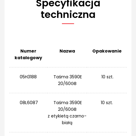
Specyfikacja
techniczna
Numer
Nazwa
Opakowanie
katalogowy
05H3188
Taśma 3590E
10 szt.
20/60GB
08L6087
Taśma 3590E
10 szt.
20/60GB
z etykietą czarno-
białą