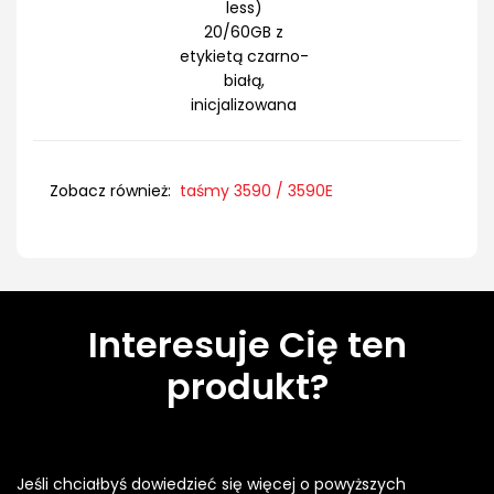
less)
20/60GB z
etykietą czarno-
białą,
inicjalizowana
Zobacz również:
taśmy 3590 / 3590E
Interesuje Cię ten
produkt?
Jeśli chciałbyś dowiedzieć się więcej o powyższych