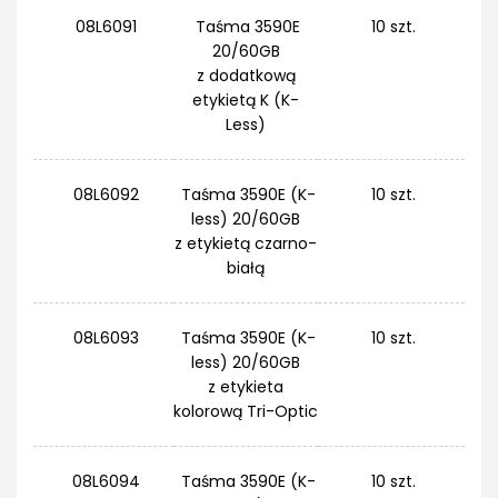
08L6091
Taśma 3590E
10 szt.
20/60GB
z dodatkową
etykietą K (K-
Less)
08L6092
Taśma 3590E (K-
10 szt.
less) 20/60GB
z etykietą czarno-
białą
08L6093
Taśma 3590E (K-
10 szt.
less) 20/60GB
z etykieta
kolorową Tri-Optic
08L6094
Taśma 3590E (K-
10 szt.