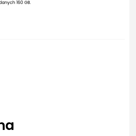
anych 160 GB.
na