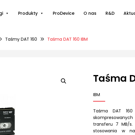
gi
Produkty
ProDevice
O nas
R&D
Aktu
Taśmy DAT 160
Taśma DAT 160 IBM
Taśma D
IBM
Taśma DAT 160 
skompresowanych
transferu 7 MB/s.
stosowania w na