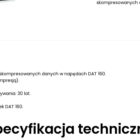
skompresowanych d
i skompresowanych danych w napędach DAT 160.
mpresją).
ania: 30 lat.
tek DAT 160.
pecyfikacja technicz