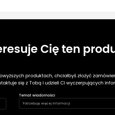
eresuje Cię ten prod
 powyższych produktach, chciałbyś złożyć zamówien
aktuje się z Tobą i udzieli Ci wyczerpujących info
Temat wiadomości