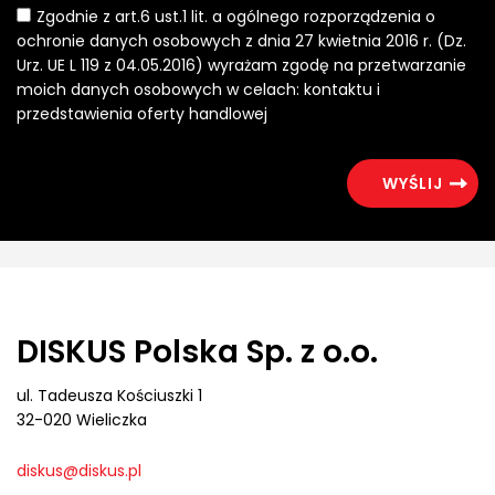
Zgodnie z art.6 ust.1 lit. a ogólnego rozporządzenia o
ochronie danych osobowych z dnia 27 kwietnia 2016 r. (Dz.
Urz. UE L 119 z 04.05.2016) wyrażam zgodę na przetwarzanie
moich danych osobowych w celach: kontaktu i
przedstawienia oferty handlowej
DISKUS Polska Sp. z o.o.
ul. Tadeusza Kościuszki 1
32-020 Wieliczka
diskus@diskus.pl