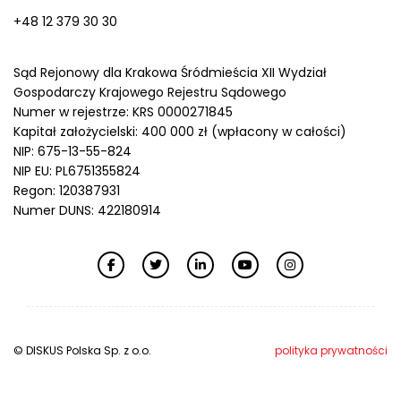
+48 12 379 30 30
Sąd Rejonowy dla Krakowa Śródmieścia XII Wydział
Gospodarczy Krajowego Rejestru Sądowego
Numer w rejestrze: KRS 0000271845
Kapitał założycielski: 400 000 zł (wpłacony w całości)
NIP: 675-13-55-824
NIP EU: PL6751355824
Regon: 120387931
Numer DUNS: 422180914
© DISKUS Polska Sp. z o.o.
polityka prywatności