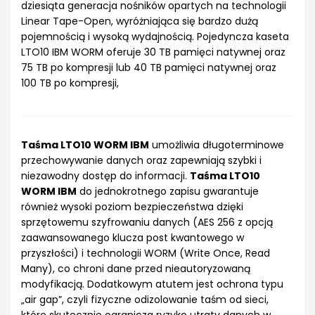
dziesiąta generacja nośników opartych na technologii
Linear Tape-Open, wyróżniająca się bardzo dużą
pojemnością i wysoką wydajnością. Pojedyncza kaseta
LTO10 IBM WORM oferuje 30 TB pamięci natywnej oraz
75 TB po kompresji lub 40 TB pamięci natywnej oraz
100 TB po kompresji,
Taśma LTO10 WORM IBM
umożliwia długoterminowe
przechowywanie danych oraz zapewniają szybki i
niezawodny dostęp do informacji.
Taśma LTO10
WORM IBM
do jednokrotnego zapisu gwarantuje
również wysoki poziom bezpieczeństwa dzięki
sprzętowemu szyfrowaniu danych (AES 256 z opcją
zaawansowanego klucza post kwantowego w
przyszłości) i technologii WORM (Write Once, Read
Many), co chroni dane przed nieautoryzowaną
modyfikacją. Dodatkowym atutem jest ochrona typu
„air gap”, czyli fizyczne odizolowanie taśm od sieci,
które skutecznie ogranicza ryzyko utraty danych w