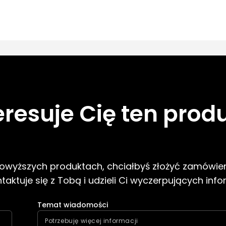
eresuje Cię ten prod
 powyższych produktach, chciałbyś złożyć zamówien
aktuje się z Tobą i udzieli Ci wyczerpujących info
Temat wiadomości