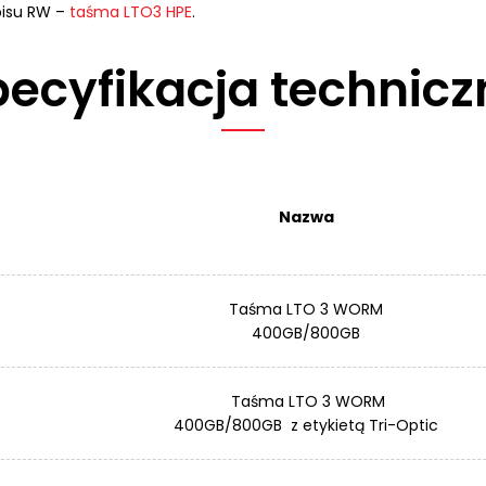
pisu RW –
taśma LTO3 HPE
.
pecyfikacja technicz
Nazwa
Taśma LTO 3 WORM
400GB/800GB
Taśma LTO 3 WORM
400GB/800GB z etykietą Tri-Optic