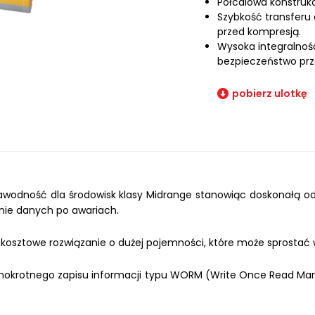
Półcalowa konstrukcj
Szybkość transferu
przed kompresją.
Wysoka integralnoś
bezpieczeństwo pr
pobierz ulotkę
wodność dla środowisk klasy Midrange stanowiąc doskonałą od
anie danych po awariach.
okosztowe rozwiązanie o dużej pojemności, które może sprosta
krotnego zapisu informacji typu WORM (Write Once Read Many