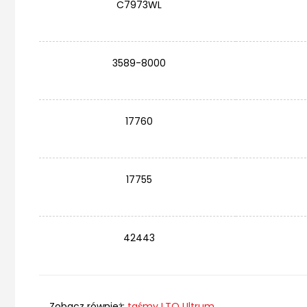
C7973WL
3589-8000
17760
17755
42443
Zobacz również:
taśmy LTO Ultrum