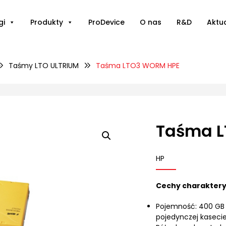
gi
Produkty
ProDevice
O nas
R&D
Aktu
Taśmy LTO ULTRIUM
Taśma LTO3 WORM HPE
Taśma 
HP
Cechy charaktery
Pojemność: 400 GB 
pojedynczej kasecie