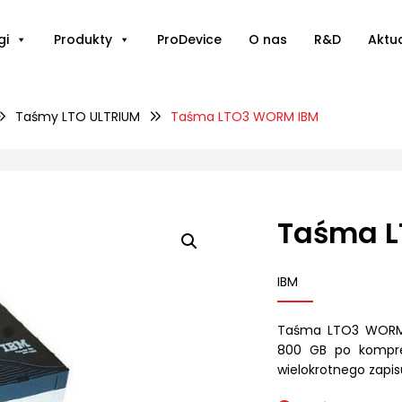
gi
Produkty
ProDevice
O nas
R&D
Aktu
Taśmy LTO ULTRIUM
Taśma LTO3 WORM IBM
Taśma 
IBM
Taśma LTO3 WORM I
800 GB po kompres
wielokrotnego zapis