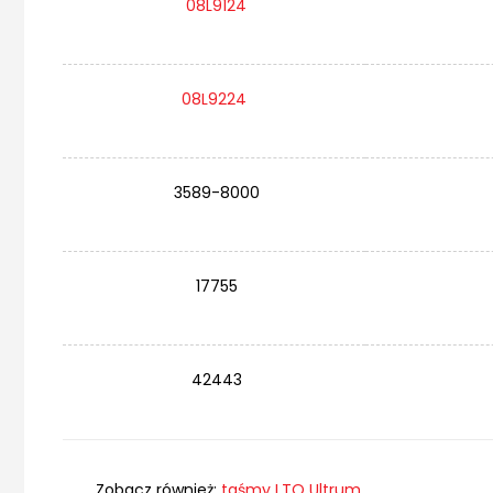
08L9124
08L9224
3589-8000
17755
42443
Zobacz również:
taśmy LTO Ultrum