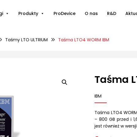
gi
Produkty
ProDevice
O nas
R&D
Aktu
Taśmy LTO ULTRIUM
Taśma LTO4 WORM IBM
Taśma 
IBM
Taśma LTO4 WORM I
– 800 GB przed i 1
jest również w wersj