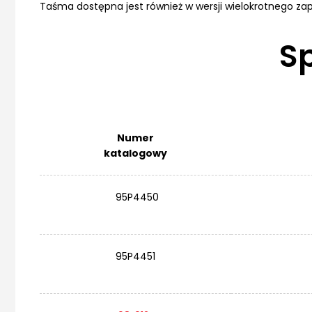
Taśma dostępna jest również w wersji wielokrotnego za
S
Numer
katalogowy
95P4450
95P4451