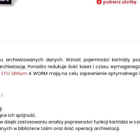
pobierz ulotkę
 archiwizowanych danych. Wzrost pojemności kartridży pozw
rchiwizację. Ponadto redukuje ilość kaset i czasu wymaganego
e
LTO Ultrium
4 WORM mają na celu zapewnienie optymalnego ko
:
i.
ce ich spójność.
dzięki zastosowaniu analizy poprawności funkcji kartridża w cza
ch w bibliotece taśm oraz ilość operacji archiwizacji.