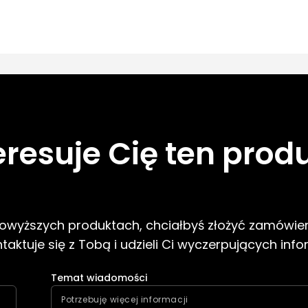
eresuje Cię ten prod
 powyższych produktach, chciałbyś złożyć zamówien
aktuje się z Tobą i udzieli Ci wyczerpujących info
Temat wiadomości