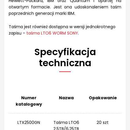
Hewlett-Packard, IBM oraz Quantum i opartej na
otwartym formacie. Jest ona udoskonaleniem taśm
poprzednich generacji marki IBM.
Taśma jest również dostępna w wersji jednokrotnego
zapisu –
taśma LTO6 WORM SONY
.
Specyfikacja
techniczna
Numer
Nazwa
Opakowanie
katalogowy
LTX2500GN
Taśma LTO6
20 szt
2,5TB/6,25TB