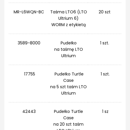
MR-L6WQN-BC
Taśma LTO6 (LTO
20 szt
Ultrium 6)
WORM z etykietą
3589-8000
Pudełko
1 szt.
na taśmę LTO
Ultrium
17755
Pudełko Turtle
1 szt.
Case
na 5 szt taśm LTO
Ultrium
42443
Pudełko Turtle
1 sz
Case
na 20 szt taśm