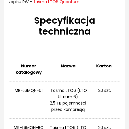
zapisu RW –
taśma LTO6 Quantum
.
Specyfikacja
techniczna
Numer
Nazwa
Karton
katalogowy
MR-L6MQN-01
Taśma LTO6 (LTO
20 szt.
Ultrium 6)
2,5 TB pojemności
przed kompresją
MR-L6MQN-BC
Taśma LTO6 (LTO
20 szt.