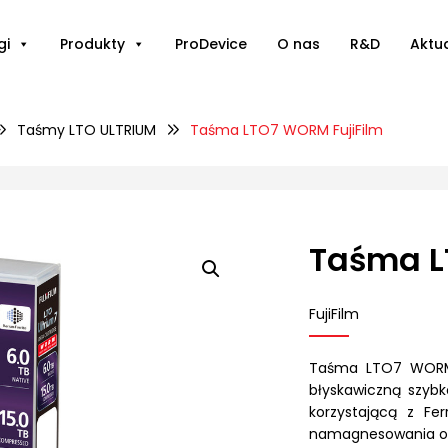
gi
Produkty
ProDevice
O nas
R&D
Aktu
Taśmy LTO ULTRIUM
Taśma LTO7 WORM FujiFilm
Taśma L
FujiFilm
Taśma LTO7 WORM F
błyskawiczną szyb
korzystającą z Fe
namagnesowania oraz