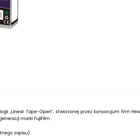
gii „Linear Tape-Open”, stworzonej przez konsorcjum firm He
neracji marki FujiFilm.
tnego zapisu).