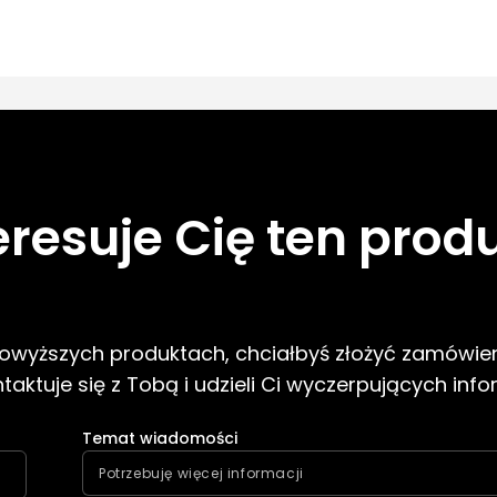
eresuje Cię ten prod
 powyższych produktach, chciałbyś złożyć zamówien
aktuje się z Tobą i udzieli Ci wyczerpujących info
Temat wiadomości