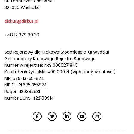
ul. Tadeusza Kościuszki 1
32-020 Wieliczka
diskus@diskus.pl
+48 12 379 30 30
Sąd Rejonowy dla Krakowa Śródmieścia XII Wydział
Gospodarczy Krajowego Rejestru Sądowego
Numer w rejestrze: KRS 0000271845
Kapitał założycielski: 400 000 zł (wpłacony w całości)
NIP: 675-13-55-824
NIP EU: PL6751355824
Regon: 120387931
Numer DUNS: 422180914