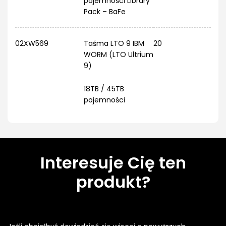
pojemności Library
Pack – BaFe
02XW569
Taśma LTO 9 IBM
20
WORM (LTO Ultrium
9)
18TB / 45TB
pojemności
Interesuje Cię ten
produkt?