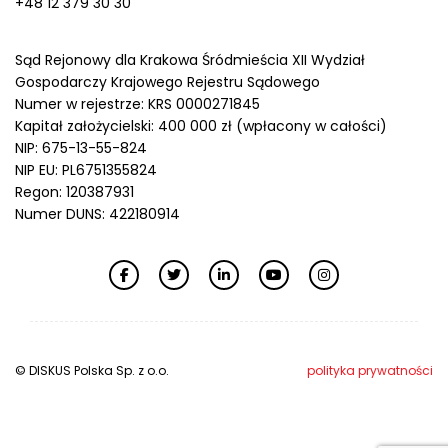
+48 12 379 30 30
Sąd Rejonowy dla Krakowa Śródmieścia XII Wydział
Gospodarczy Krajowego Rejestru Sądowego
Numer w rejestrze: KRS 0000271845
Kapitał założycielski: 400 000 zł (wpłacony w całości)
NIP: 675-13-55-824
NIP EU: PL6751355824
Regon: 120387931
Numer DUNS: 422180914
© DISKUS Polska Sp. z o.o.
polityka prywatności