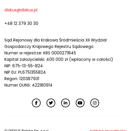
diskus@diskus.pl
+48 12 379 30 30
Sąd Rejonowy dla Krakowa Śródmieścia XII Wydział
Gospodarczy Krajowego Rejestru Sądowego
Numer w rejestrze: KRS 0000271845
Kapitał założycielski: 400 000 zł (wpłacony w całości)
NIP: 675-13-55-824
NIP EU: PL6751355824
Regon: 120387931
Numer DUNS: 422180914
© DISKUS Polska Sp. z o.o.
polityka prywatności