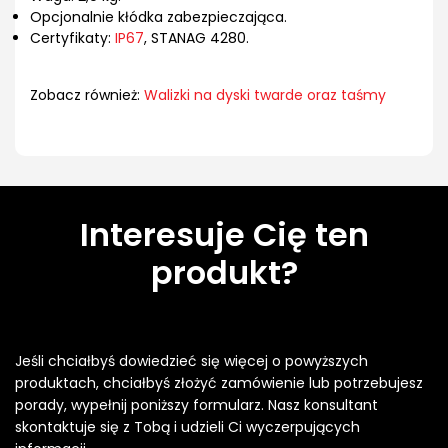
Opcjonalnie kłódka zabezpieczająca.
Certyfikaty:
IP67
, STANAG 4280.
Zobacz również:
Walizki na dyski twarde oraz taśmy
Interesuje Cię ten
produkt?
Jeśli chciałbyś dowiedzieć się więcej o powyższych
produktach, chciałbyś złożyć zamówienie lub potrzebujesz
porady, wypełnij poniższy formularz. Nasz konsultant
skontaktuje się z Tobą i udzieli Ci wyczerpujących