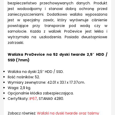
bezpieczeństwo przechowywanych danych. Produkt
jest wodoodporny i stanowi dobrą ochronę przed
zanieczyszczeniami. Dodatkowo walizka wyposażona
jest w specjalny zawór, który wyrównuje ciśnienie
powstające przy transporcie pod wodą czy w
samolocie. Każda z walizek ProDevice jest lekka i
wytrzymała na uszkodzenia. Posiada dwustopniowe
zatrzaski.
Walizka ProDevice na 52 dyski twarde 2,5″ HDD /
SSD (7mm)
Walizka na dyski 2,5″ HDD / SSD.
Ilość nośników: 52.
Wymiary zewnętrzne: 42.01 x 33.1 x 17.37cm.
Waga: 2,9 kg.
Opcjonalnie kłódka zabezpieczająca.
Certyfikaty:
IP67
, STANAG 4280.
Zobacz również:
Walizki na dyski twarde oraz taśmy