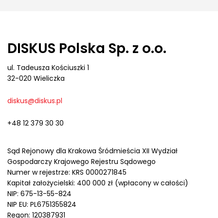
DISKUS Polska Sp. z o.o.
ul. Tadeusza Kościuszki 1
32-020 Wieliczka
diskus@diskus.pl
+48 12 379 30 30
Sąd Rejonowy dla Krakowa Śródmieścia XII Wydział
Gospodarczy Krajowego Rejestru Sądowego
Numer w rejestrze: KRS 0000271845
Kapitał założycielski: 400 000 zł (wpłacony w całości)
NIP: 675-13-55-824
NIP EU: PL6751355824
Regon: 120387931