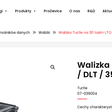
gi
Produkty
ProDevice
O nas
R&D
Aktu
nośników danych
Walizki
Walizka Turtle na 30 taśm LTO 
Walizka 
/ DLT / 
Turtle
07-039004
Cechy charakterysty