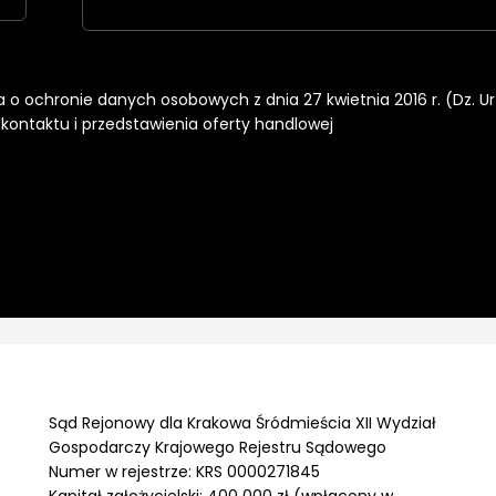
nia o ochronie danych osobowych z dnia 27 kwietnia 2016 r. (Dz. U
ontaktu i przedstawienia oferty handlowej
Sąd Rejonowy dla Krakowa Śródmieścia XII Wydział
Gospodarczy Krajowego Rejestru Sądowego
Numer w rejestrze: KRS 0000271845