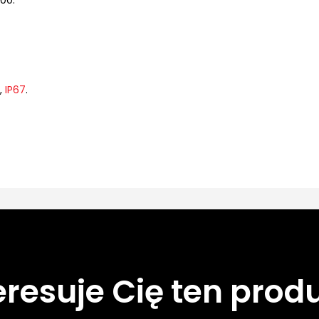
00.
,
IP67
.
eresuje Cię ten prod