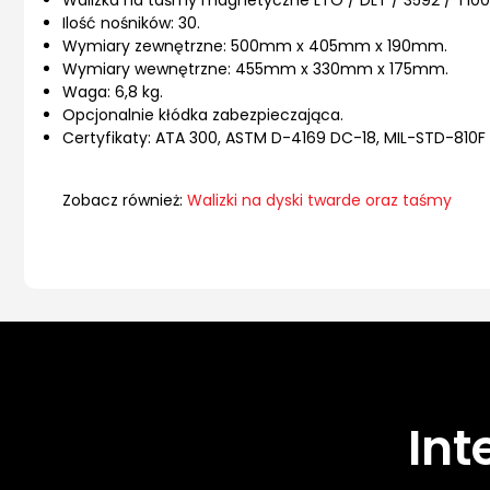
Walizka na taśmy magnetyczne LTO / DLT / 3592 / T100
Ilość nośników: 30.
Wymiary zewnętrzne: 500mm x 405mm x 190mm.
Wymiary wewnętrzne: 455mm x 330mm x 175mm.
Waga: 6,8 kg.
Opcjonalnie kłódka zabezpieczająca.
Certyfikaty: ATA 300, ASTM D-4169 DC-18, MIL-STD-810F 
Zobacz również:
Walizki na dyski twarde oraz taśmy
Int