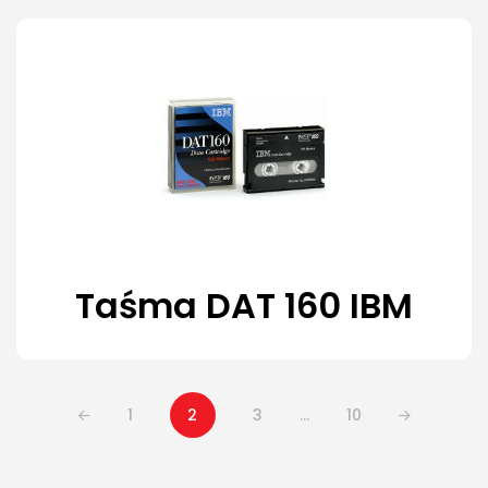
Taśma DAT 160 IBM
1
2
3
…
10