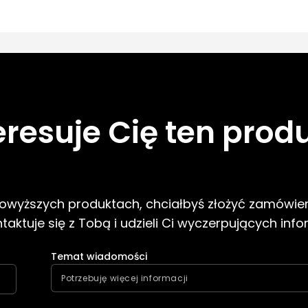
eresuje Cię ten prod
 powyższych produktach, chciałbyś złożyć zamówien
aktuje się z Tobą i udzieli Ci wyczerpujących info
Temat wiadomości