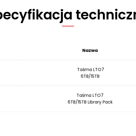
pecyfikacja technicz
Nazwa
Taśma LTO7
6TB/15TB
Taśma LTO7
6TB/15TB Library Pack