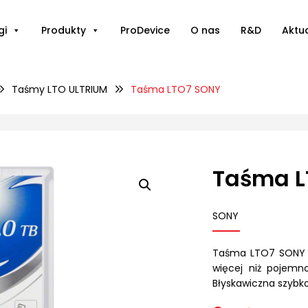
gi
Produkty
ProDevice
O nas
R&D
Aktu
Taśmy LTO ULTRIUM
Taśma LTO7 SONY
Taśma L
SONY
Taśma LTO7 SONY 
więcej niż pojemn
Błyskawiczna szybk