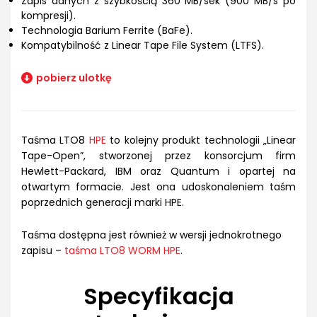
Zapis danych z szybkością 360 MB/sek (900 MB/s po
kompresji).
Technologia Barium Ferrite (BaFe).
Kompatybilność z Linear Tape File System (LTFS).
pobierz ulotkę
Taśma LTO8
HPE
to kolejny produkt technologii „Linear
Tape-Open”, stworzonej przez konsorcjum firm
Hewlett-Packard, IBM oraz Quantum i opartej na
otwartym formacie. Jest ona udoskonaleniem taśm
poprzednich generacji marki HPE.
Taśma dostępna jest również w wersji jednokrotnego
zapisu –
taśma LTO8 WORM HPE
.
Specyfikacja