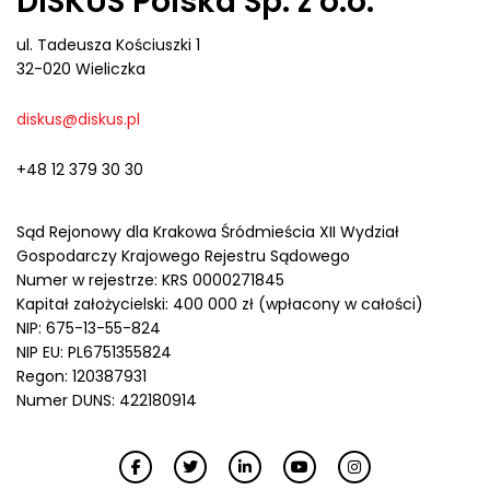
DISKUS Polska Sp. z o.o.
ul. Tadeusza Kościuszki 1
32-020 Wieliczka
diskus@diskus.pl
+48 12 379 30 30
Sąd Rejonowy dla Krakowa Śródmieścia XII Wydział
Gospodarczy Krajowego Rejestru Sądowego
Numer w rejestrze: KRS 0000271845
Kapitał założycielski: 400 000 zł (wpłacony w całości)
NIP: 675-13-55-824
NIP EU: PL6751355824
Regon: 120387931
Numer DUNS: 422180914